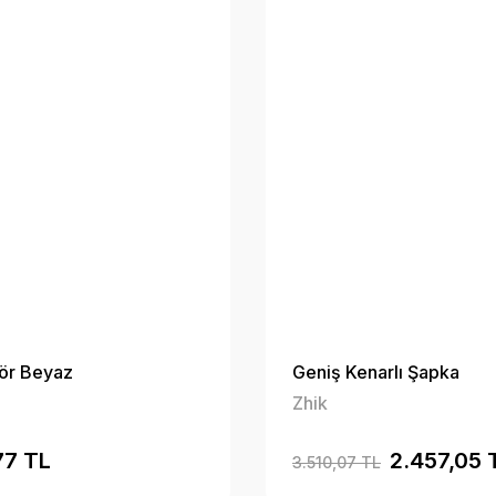
ör Beyaz
Geniş Kenarlı Şapka
Zhik
77 TL
2.457,05 
3.510,07 TL