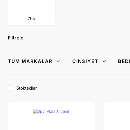
Zhik
Filtrele
TÜM MARKALAR
CINSIYET
BED
Stoktakiler