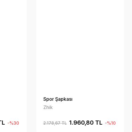
Spor Şapkası
Zhik
TL
1.960,80 TL
-%30
2.178,67 TL
-%10