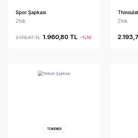
Spor Şapkası
Thinsula
Zhik
Zhik
1.960,80 TL
2.193,
2.178,67 TL
-%10
TÜKENDİ