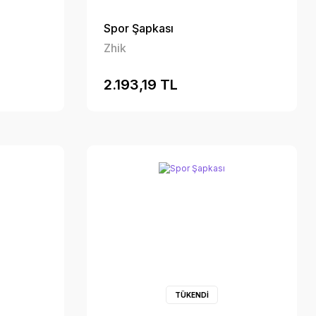
Spor Şapkası
Zhik
2.193,19 TL
TÜKENDİ