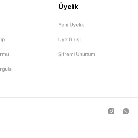
Üyelik
Yeni Üyelik
ip
Üye Girişi
ormu
Şifremi Unuttum
orgula