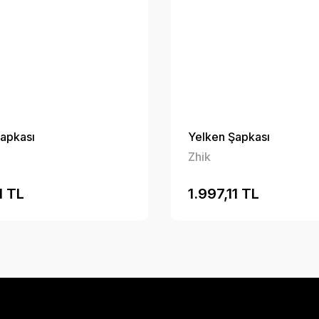
apkası
Yelken Şapkası
Zhik
1 TL
1.997,11 TL