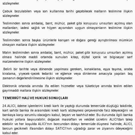
sözleşmeler.
Çabuk bozulabilen veya son kullanma tarihi geçebilecek malların teslimine ilişkin
sözleşmeler.
Tesliminden sonra ambalaj, bant, mühür, paket gibi koruyucu unsurları açılmış olan
mallardan; iadesi sağlık ve hijyen açısından uygun olmayanların teslimine ilişkin
sözleşmeler.
Tesliminden sonra başka ürünlerle karışan ve doğası gereği ayrıştırılması mümkün
olmayan mallara ilişkin sözleşmeler.
Malın tesliminden sonra ambalaj, bant, mühür, paket gibi koruyucu unsurları açılmış
olması halinde maddi ortamda sunulan kitap, dijital içerik ve bilgisayar sarf
malzemelerine ilişkin sözleşmeler.
.Belirli bir tarihte veya dönemde yapılması gereken, konaklama, eşya taşıma, araba
kiralama, yiyecek-içecek tedariki ve eğlence veya dinlenme amacıyla yapılan boş
zamanın değerlendirilmesine ilişkin sözleşmeler.
Elektronik ortamda anında ifa edilen hizmetler veya tüketiciye anında teslim edilen
gayrimaddi mallara ilişkin sözleşmeler.
TEMERRÜT HALİ VE HUKUKİ SONUÇLARI
24.ALICI, ödeme işlemlerini kredi kartı ile yaptığı durumda temerrüde düştüğü takdirde,
kart sahibi banka ile arasındaki kredi kartı sözleşmesi çerçevesinde faiz ödeyeceğini ve
bankaya karşı sorumlu olacağını kabul, beyan ve taahhüt eder. Bu durumda ilgili banka
hukuki yollara başvurabilir; doğacak masrafları ve vekâlet ücretini ALICI’dan talep
edebilir ve her koşulda ALICI’nın borcundan dolayı temerrüde düşmesi halinde, ALICI,
borcun gecikmeli ifasından dolayı SATICI’nın uğradığı zarar ve ziyanını ödeyeceğini
kabul eder.