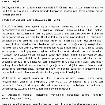
sorumlu değildir.
20.Cayma hakkının kullanılması nedeniyle SATICI tarafından düzenlenen kampanya
limit tutarının altına düşülmesi halinde kampanya kapsamında faydalanılan indirim
miktarı iptal edilir.
CAYMA HAKKI KULLANILAMAYACAK ÜRÜNLER:
21.ALICI’nın isteği veya açıkça kişisel ihtiyaçları doğrultusunda hazırlanan ve geri
gönderilmeye müsait olmayan, iç giyim alt parçaları, mayo ve bikini altları, makyaj
malzemeleri, tek kullanımlık ürünler, çabuk bozulma tehlikesi olan veya son kullanma
tarihi geçme ihtimali olan mallar, ALICI’ya teslim edilmesinin ardından ALICI tarafından
ambalajı açıldığı takdirde iade edilmesi sağlık ve hijyen açısından uygun olmayan
ürünler, teslim edildikten sonra başka ürünlerle karışan ve doğası gereği ayrıştırılması
mümkün olmayan ürünler, Abonelik sözleşmesi kapsamında sağlananlar dışında, gazete
ve dergi gibi süreli yayınlara ilişkin mallar, Elektronik ortamda anında ifa edilen
hizmetler veya tüketiciye anında teslim edilen gayrimaddi mallar, ile ses veya görüntü
kayıtlarının, kitap, dijital içerik, yazılım programlarının, veri kaydedebilme ve veri
depolama cihazlarının, bilgisayar sarf malzemelerinin, ambalajının ALICI tarafından
açılmış olması halinde iadesi Yönetmelik gereği mümkün değildir. Ayrıca Cayma hakkı
süresi sona ermeden önce, tüketicinin onayı ile ifasına başlanan hizmetlere ilişkin
cayma hakkının kullanılması da Yönetmelik gereği mümkün değildir.
22.Kozmetik ve kişisel bakım ürünleri, iç giyim ürünleri, mayo, bikini, kitap,
kopyalanabilir yazılım ve programlar, DVD, VCD, CD ve kasetler ile kırtasiye sarf
malzemeleri (toner, kartuş, şerit vb.) iade edilebilmesi için ambalajlarının açılmamış,
denenmemiş, bozulmamış ve kullanılmamış olmaları gerekir.
23. Aşağıdaki mesafeli sözleşmeler yönetmeliği gereğince; cayma hakkının
kullanılmayacak ürünler,
Tüketicinin istekleri veya kişisel ihtiyaçları doğrultusunda hazırlanan mallara ilişkin