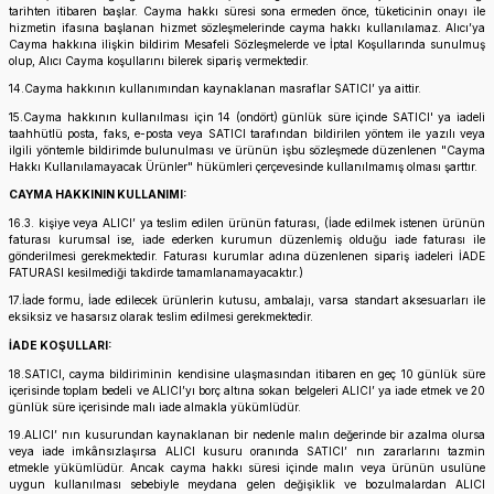
tarihten itibaren başlar. Cayma hakkı süresi sona ermeden önce, tüketicinin onayı ile
hizmetin ifasına başlanan hizmet sözleşmelerinde cayma hakkı kullanılamaz. Alıcı’ya
Cayma hakkına ilişkin bildirim Mesafeli Sözleşmelerde ve İptal Koşullarında sunulmuş
olup, Alıcı Cayma koşullarını bilerek sipariş vermektedir.
14.Cayma hakkının kullanımından kaynaklanan masraflar SATICI’ ya aittir.
15.Cayma hakkının kullanılması için 14 (ondört) günlük süre içinde SATICI' ya iadeli
taahhütlü posta, faks, e-posta veya SATICI tarafından bildirilen yöntem ile yazılı veya
ilgili yöntemle bildirimde bulunulması ve ürünün işbu sözleşmede düzenlenen "Cayma
Hakkı Kullanılamayacak Ürünler" hükümleri çerçevesinde kullanılmamış olması şarttır.
CAYMA HAKKININ KULLANIMI:
16.3. kişiye veya ALICI’ ya teslim edilen ürünün faturası, (İade edilmek istenen ürünün
faturası kurumsal ise, iade ederken kurumun düzenlemiş olduğu iade faturası ile
gönderilmesi gerekmektedir. Faturası kurumlar adına düzenlenen sipariş iadeleri İADE
FATURASI kesilmediği takdirde tamamlanamayacaktır.)
17.İade formu, İade edilecek ürünlerin kutusu, ambalajı, varsa standart aksesuarları ile
eksiksiz ve hasarsız olarak teslim edilmesi gerekmektedir.
İADE KOŞULLARI:
18.SATICI, cayma bildiriminin kendisine ulaşmasından itibaren en geç 10 günlük süre
içerisinde toplam bedeli ve ALICI’yı borç altına sokan belgeleri ALICI’ ya iade etmek ve 20
günlük süre içerisinde malı iade almakla yükümlüdür.
19.ALICI’ nın kusurundan kaynaklanan bir nedenle malın değerinde bir azalma olursa
veya iade imkânsızlaşırsa ALICI kusuru oranında SATICI’ nın zararlarını tazmin
etmekle yükümlüdür. Ancak cayma hakkı süresi içinde malın veya ürünün usulüne
uygun kullanılması sebebiyle meydana gelen değişiklik ve bozulmalardan ALICI