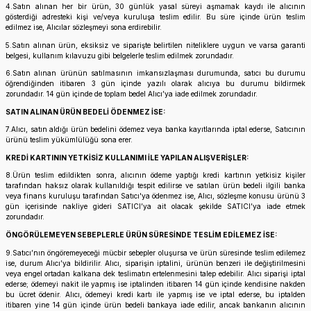
4.Satın alınan her bir ürün, 30 günlük yasal süreyi aşmamak kaydı ile alıcının
gösterdiği adresteki kişi ve/veya kuruluşa teslim edilir. Bu süre içinde ürün teslim
edilmez ise, Alıcılar sözleşmeyi sona erdirebilir.
5.Satın alınan ürün, eksiksiz ve siparişte belirtilen niteliklere uygun ve varsa garanti
belgesi, kullanım kılavuzu gibi belgelerle teslim edilmek zorundadır.
6.Satın alınan ürünün satılmasının imkansızlaşması durumunda, satıcı bu durumu
öğrendiğinden itibaren 3 gün içinde yazılı olarak alıcıya bu durumu bildirmek
zorundadır. 14 gün içinde de toplam bedel Alıcı’ya iade edilmek zorundadır.
SATIN ALINAN ÜRÜN BEDELİ ÖDENMEZ İSE:
7.Alıcı, satın aldığı ürün bedelini ödemez veya banka kayıtlarında iptal ederse, Satıcının
ürünü teslim yükümlülüğü sona erer.
KREDİ KARTININ YETKİSİZ KULLANIMI İLE YAPILAN ALIŞVERİŞLER:
8.Ürün teslim edildikten sonra, alıcının ödeme yaptığı kredi kartının yetkisiz kişiler
tarafından haksız olarak kullanıldığı tespit edilirse ve satılan ürün bedeli ilgili banka
veya finans kuruluşu tarafından Satıcı'ya ödenmez ise, Alıcı, sözleşme konusu ürünü 3
gün içerisinde nakliye gideri SATICI’ya ait olacak şekilde SATICI’ya iade etmek
zorundadır.
ÖNGÖRÜLEMEYEN SEBEPLERLE ÜRÜN SÜRESİNDE TESLİM EDİLEMEZ İSE:
9.Satıcı’nın öngöremeyeceği mücbir sebepler oluşursa ve ürün süresinde teslim edilemez
ise, durum Alıcı’ya bildirilir. Alıcı, siparişin iptalini, ürünün benzeri ile değiştirilmesini
veya engel ortadan kalkana dek teslimatın ertelenmesini talep edebilir. Alıcı siparişi iptal
ederse; ödemeyi nakit ile yapmış ise iptalinden itibaren 14 gün içinde kendisine nakden
bu ücret ödenir. Alıcı, ödemeyi kredi kartı ile yapmış ise ve iptal ederse, bu iptalden
itibaren yine 14 gün içinde ürün bedeli bankaya iade edilir, ancak bankanın alıcının