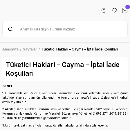
Anasayfa
Sayfalar
Tüketici Haklari – Cayma – İptal İade Koşullari
Tüketici Haklari – Cayma – İptal İade
Koşullari
GENEL
:
1.Kullanmakta olduğunuz web sitesi üzerinden elektronik ortamda sipariş verdiğiniz
takdirde, size sunulan ön bilgilendirme formunu ve mesafeli satış sözleşmesini kabul
etmiş sayılırsınız.
2.Alıcılar, satın aldıkları ürünün satış ve teslimi ile ilgili olarak 6502 sayılı Tüketicinin
Korunması Hakkında Kanun ve Mesafeli Sözleşmeler Yönetmeliği (RG:27.11.2014/29188)
hükümleri ile yürürlükteki diğer yasalara tabidir.
3.Ürün sevkiyat masrafı olan kargo ücretleri alıcılar tarafından ödenecektir.