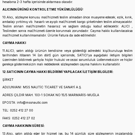
hesabına 2-3 hafta içerisinde aktarması olasıdır.
ALICININ ÜRÜNÜ KONTROL ETME YÜKÜMLÜLÜĞÜ:
10.Alıcı, sözleşme konusu mal/hizmeti teslim almadan önce muayene edecek; ezik, kırık,
ambalajı yırtılmış vb. hasarlı ve ayıplı mal/hizmeti kargo şirketinden teslim almayacaktır.
Teslim alınan mal/hizmetin hasarsız ve sağlam olduğu kabul edilecektir. ALICI ,
Teslimden sonra mal/hizmeti özenle korunmak zorundadır. Cayma hakkı kullanılacaksa
mal/hizmet kullanılmamalıdır. Ürünle Fatura da iade edilmelidir.
CAYMA HAKKI:
11.ALICI; satın aldığı ürünün kendisine veya gösterdiği adresteki kişi/kuruluşa teslim
tarihinden itibaren 14 (on dört) gün içerisinde, SATICI’ya aşağıdaki iletişim bilgileri
üzerinden bildirmek şartıyla hiçbir hukuki ve cezai sorumluluk üstlenmeksizin ve hiçbir
gerekçe göstermeksizin malı reddederek sözleşmeden cayma hakkını kullanabilir.
12.SATICININ CAYMA HAKKI BİLDİRİMİ YAPILACAK İLETİŞİM BİLGİLERİ:
ŞİRKET
ADI/UNVANI: MSS NAUTİC TİCARET VE SANAYİ A.Ş.
ADRES:ÇILDIR MAH. 103-1 SOKAK NO:15/5 MARMARİS-MUĞLA
EPOSTA: info@mssnautic.com
TEL: 0252 412 27 00
FAKS: 0252 412 27 02
CAYMA HAKKININ SÜRESİ:
13.Alıcı, satın aldığı eğer bir hizmet ise, bu 14 günlük süre sözleşmenin imzalandığı