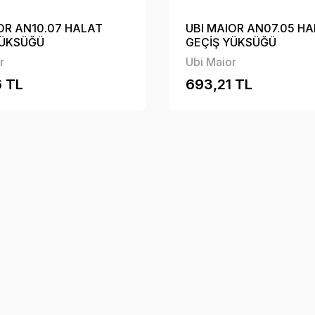
OR AN10.07 HALAT
UBI MAIOR AN07.05 H
YÜKSÜĞÜ
GEÇİŞ YÜKSÜĞÜ
r
Ubi Maior
 TL
693,21 TL