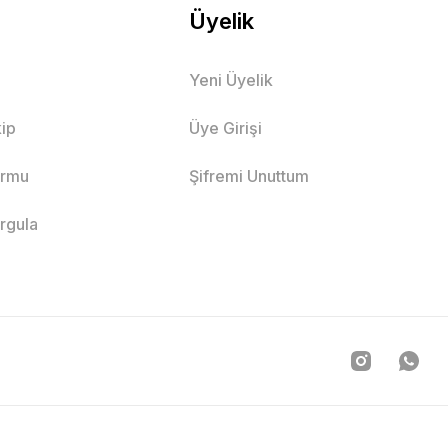
Üyelik
Yeni Üyelik
ip
Üye Girişi
ormu
Şifremi Unuttum
orgula