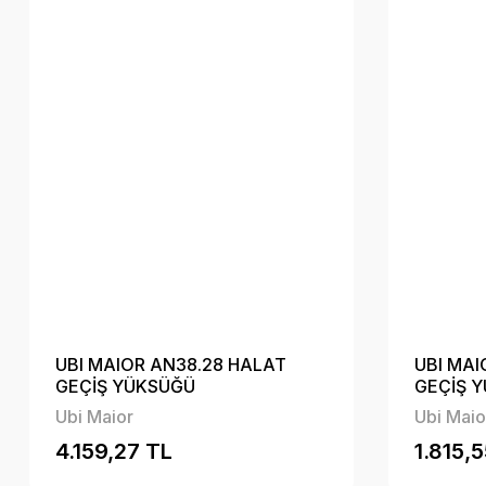
UBI MAIOR AN38.28 HALAT
UBI MAI
GEÇİŞ YÜKSÜĞÜ
GEÇİŞ 
Ubi Maior
Ubi Maio
4.159,27 TL
1.815,