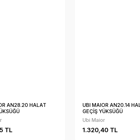
OR AN28.20 HALAT
UBI MAIOR AN20.14 HA
YÜKSÜĞÜ
GEÇİŞ YÜKSÜĞÜ
r
Ubi Maior
55 TL
1.320,40 TL