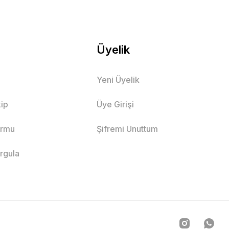
Üyelik
Yeni Üyelik
ip
Üye Girişi
ormu
Şifremi Unuttum
orgula