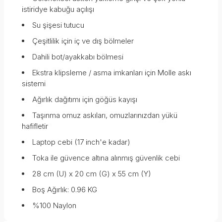
istiridye kabuğu açılışı
Su şişesi tutucu
Çeşitlilik için iç ve dış bölmeler
Dahili bot/ayakkabı bölmesi
Ekstra klipsleme / asma imkanları için Molle askı
sistemi
Ağırlık dağıtımı için göğüs kayışı
Taşınma omuz askıları, omuzlarınızdan yükü
hafifletir
Laptop cebi (17 inch'e kadar)
Toka ile güvence altına alınmış güvenlik cebi
28 cm (U) x 20 cm (G) x 55 cm (Y)
Boş Ağırlık: 0.96 KG
%100 Naylon