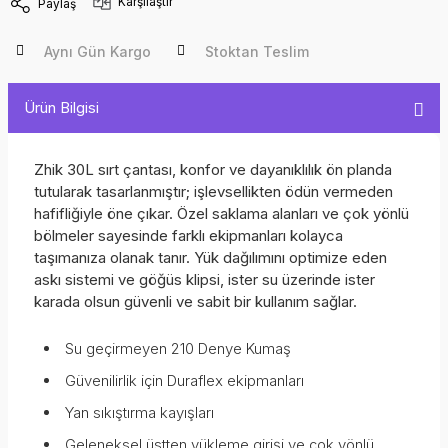
Karşılaştır
Paylaş
Aynı Gün Kargo
Stoktan Teslim
Ürün Bilgisi
Zhik 30L sırt çantası, konfor ve dayanıklılık ön planda
tutularak tasarlanmıştır; işlevsellikten ödün vermeden
hafifliğiyle öne çıkar. Özel saklama alanları ve çok yönlü
bölmeler sayesinde farklı ekipmanları kolayca
taşımanıza olanak tanır. Yük dağılımını optimize eden
askı sistemi ve göğüs klipsi, ister su üzerinde ister
karada olsun güvenli ve sabit bir kullanım sağlar.
Su geçirmeyen 210 Denye Kumaş
Güvenilirlik için Duraflex ekipmanları
Yan sıkıştırma kayışları
Geleneksel üstten yükleme girişi ve çok yönlü