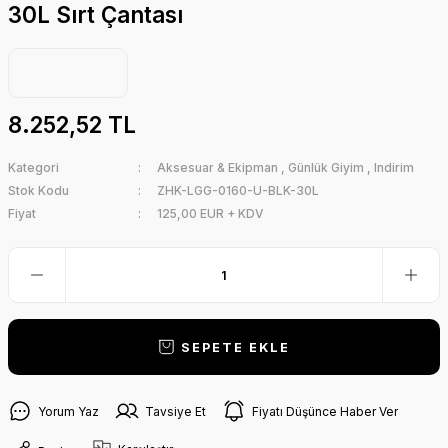
30L Sırt Çantası
8.252,52 TL
Kategori
Aksesuar & Ekipman
,
Günlük Giyim
,
Indirim
Stok Kodu
ZHK-LGG-0160-U-BLK-30L
Fiyat
125,00 EUR + KDV
SEPETE EKLE
Yorum Yaz
Tavsiye Et
Fiyatı Düşünce Haber Ver