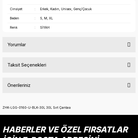
Cinsiyet
:
Erkek, Kadın, Unisex, Genç/Çocuk
Beden
:
S, M, XL
Renk
:
SİYAH
Yorumlar
Taksit Seçenekleri
Bu ürüne ilk yorumu siz yapın!
Önerileriniz
Yorum Yaz
Bu ürünün fiyat bilgisi, resim, ürün açıklamalarında ve diğer
konularda yetersiz gördüğünüz noktaları öneri formunu
ZHK-LGG-0160-U-BLK-30L 30L Sırt Çantası
kullanarak tarafımıza iletebilirsiniz.
Görüş ve önerileriniz için teşekkür ederiz.
HABERLER VE ÖZEL FIRSATLAR
Ürün resmi kalitesiz, bozuk veya görüntülenemiyor.