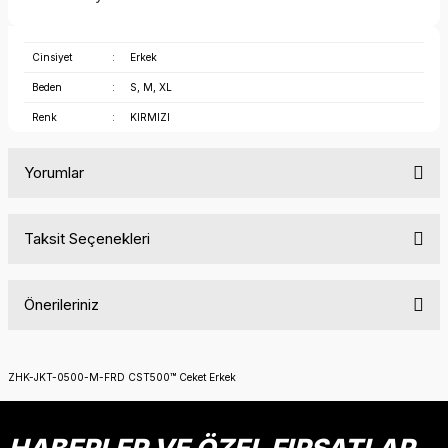
Cinsiyet
:
Erkek
Beden
:
S, M, XL
Renk
:
KIRMIZI
Yorumlar
Taksit Seçenekleri
Bu ürüne ilk yorumu siz yapın!
Önerileriniz
Yorum Yaz
Bu ürünün fiyat bilgisi, resim, ürün açıklamalarında ve diğer
konularda yetersiz gördüğünüz noktaları öneri formunu
ZHK-JKT-0500-M-FRD CST500™ Ceket Erkek
kullanarak tarafımıza iletebilirsiniz.
Görüş ve önerileriniz için teşekkür ederiz.