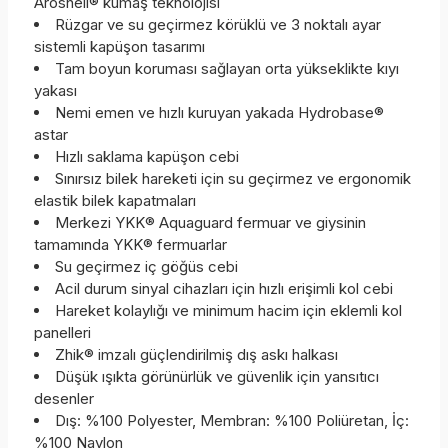
Aroshell® kumaş teknolojisi
Rüzgar ve su geçirmez körüklü ve 3 noktalı ayar
sistemli kapüşon tasarımı
Tam boyun koruması sağlayan orta yükseklikte kıyı
yakası
Nemi emen ve hızlı kuruyan yakada Hydrobase®
astar
Hızlı saklama kapüşon cebi
Sınırsız bilek hareketi için su geçirmez ve ergonomik
elastik bilek kapatmaları
Merkezi YKK® Aquaguard fermuar ve giysinin
tamamında YKK® fermuarlar
Su geçirmez iç göğüs cebi
Acil durum sinyal cihazları için hızlı erişimli kol cebi
Hareket kolaylığı ve minimum hacim için eklemli kol
panelleri
Zhik® imzalı güçlendirilmiş dış askı halkası
Düşük ışıkta görünürlük ve güvenlik için yansıtıcı
desenler
Dış: %100 Polyester, Membran: %100 Poliüretan, İç:
%100 Naylon