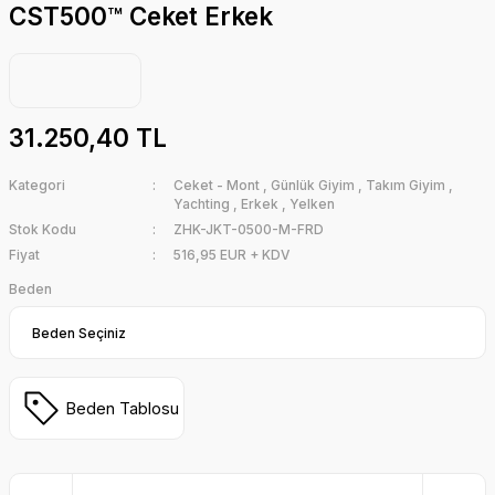
CST500™ Ceket Erkek
31.250,40 TL
Kategori
Ceket - Mont
,
Günlük Giyim
,
Takım Giyim
,
Yachting
,
Erkek
,
Yelken
Stok Kodu
ZHK-JKT-0500-M-FRD
Fiyat
516,95 EUR + KDV
Beden
Beden Tablosu