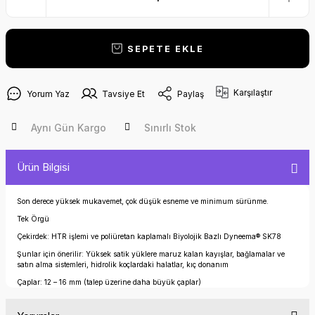
SEPETE EKLE
Karşılaştır
Yorum Yaz
Tavsiye Et
Paylaş
Aynı Gün Kargo
Sınırlı Stok
Ürün Bilgisi
Son derece yüksek mukavemet, çok düşük esneme ve minimum sürünme.
Tek Örgü
Çekirdek: HTR işlemi ve poliüretan kaplamalı Biyolojik Bazlı Dyneema® SK78
Şunlar için önerilir: Yüksek satik yüklere maruz kalan kayışlar, bağlamalar ve
satın alma sistemleri, hidrolik koçlardaki halatlar, kıç donanım
Çaplar: 12 – 16 mm (talep üzerine daha büyük çaplar)