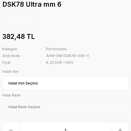
DSK78 Ultra mm 6
382,48 TL
Kategori
Performans
Stok Kodu
AHW-GM-DSK78-006-11
Fiyat
6,32 EUR + KDV
Halat mm
Halat Renk