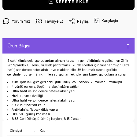
SEPETE EKLE
Karşılaştır
Yorum Yaz
Tavsiye Et
Paylaş
Ürün Bilgisi
Sıcak iklimlerdeki sporculardan alınan kapsamlı geri bildirimlerle geliştirilen Zhik
Eco Spandex LT serisi, yüksek performanslı kürek sporları için tasarlanmıştır. Ultra
hafif, son derece nefes alabilir ve ıslakken bile UV korumalı olacak şekilde
geliştirilen bu seri, Zhik’in ileri su sporları teknolojisini kürek sporcularına sunar.
Yumuşak 190 gsm geri dönüştürülmüş Eco Spandex kumaştan üretilmiştir
4 yönlü esneme, özgür hareket imkânı sağlar
Ultra hafif ve son derece nefes alabilir yapı
Hızlı kuruma özelliği
Ultra hafif ve son derece nefes alabilir yapı
3D vücut haritalı kalıp
Anti-tahriş, flatlock dikiş yapısı
UPF 50+ güneş koruması
%85 Geri Dönüştürülmüş Naylon, %15 Elastan
Cinsiyet
:
Kadın