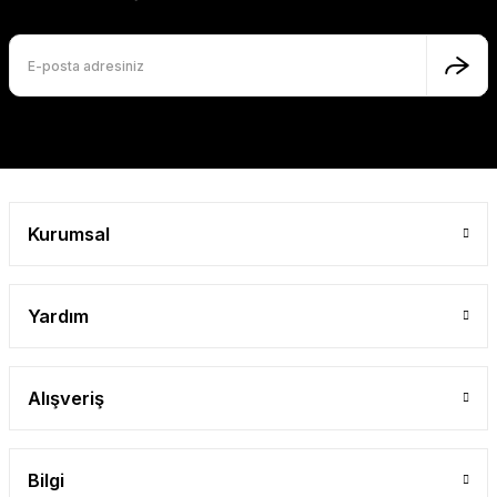
Ürün fiyatı diğer sitelerden daha pahalı.
Bu ürüne benzer farklı alternatifler olmalı.
Gönder
Kurumsal
Yardım
Alışveriş
Bilgi