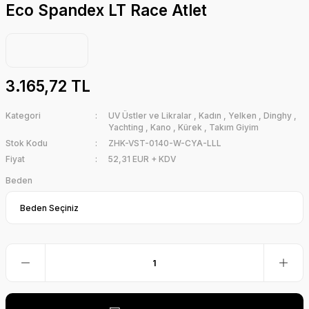
Eco Spandex LT Race Atlet
3.165,72 TL
Kategori
UV Üstler ve Likralar
,
Kadın
,
Yelken
,
Dinghy
,
Yachting
,
Kano
,
Kürek
,
Takım Giyim
Stok Kodu
ZHK-VST-0140-W-CYA-LLL
Fiyat
52,31 EUR + KDV
Beden