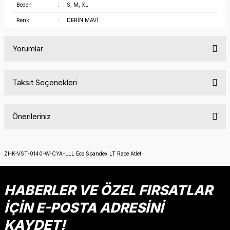
Beden
:
S, M, XL
Renk
:
DERİN MAVİ
Yorumlar
Taksit Seçenekleri
Bu ürüne ilk yorumu siz yapın!
Önerileriniz
Yorum Yaz
Bu ürünün fiyat bilgisi, resim, ürün açıklamalarında ve diğer
konularda yetersiz gördüğünüz noktaları öneri formunu
ZHK-VST-0140-W-CYA-LLL Eco Spandex LT Race Atlet
kullanarak tarafımıza iletebilirsiniz.
Görüş ve önerileriniz için teşekkür ederiz.
HABERLER VE ÖZEL FIRSATLAR
Ürün resmi kalitesiz, bozuk veya görüntülenemiyor.
İÇİN E-POSTA ADRESİNİ
Ürün açıklamasında eksik bilgiler bulunuyor.
KAYDET!
Ürün bilgilerinde hatalar bulunuyor.