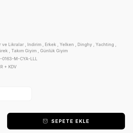
 ve Likralar
,
Indirim
,
Erkek
,
Yelken
,
Dinghy
,
Yachting
,
ürek
,
Takım Giyim
,
Günlük Giyim
-0163-M-CYA-LLL
UR + KDV
SEPETE EKLE