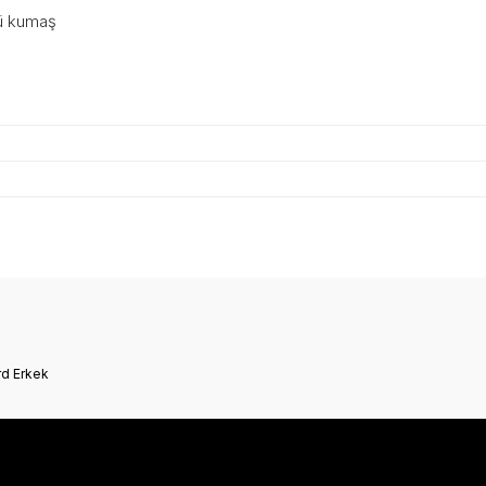
gü kumaş
onularda yetersiz gördüğünüz noktaları öneri formunu kullanarak tarafımız
Bu ürüne ilk yorumu siz yapın!
d Erkek
Yorum Yaz