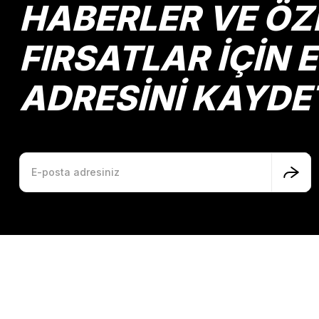
Ürün fiyatı diğer sitelerden daha pahalı.
HABERLER VE ÖZ
Bu ürüne benzer farklı alternatifler olmalı.
FIRSATLAR İÇİN 
ADRESİNİ KAYDE