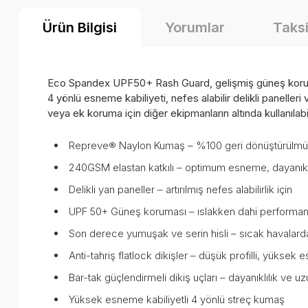
Ürün Bilgisi
Yorumlar
Taksi
Eco Spandex UPF50+ Rash Guard, gelişmiş güneş korumasın
4 yönlü esneme kabiliyeti, nefes alabilir delikli paneller
veya ek koruma için diğer ekipmanların altında kullanılab
Repreve® Naylon Kumaş – %100 geri dönüştürülmüş
240GSM elastan katkılı – optimum esneme, dayanıkl
Delikli yan paneller – artırılmış nefes alabilirlik için
UPF 50+ Güneş koruması – ıslakken dahi performans 
Son derece yumuşak ve serin hisli – sıcak havalard
Anti-tahriş flatlock dikişler – düşük profilli, yükse
Bar-tak güçlendirmeli dikiş uçları – dayanıklılık ve u
Yüksek esneme kabiliyetli 4 yönlü streç kumaş