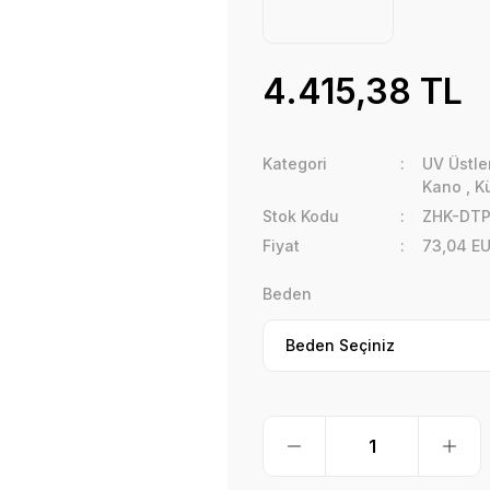
4.415,38 TL
Kategori
UV Üstler
Kano
,
K
Stok Kodu
ZHK-DTP
Fiyat
73,04 E
Beden