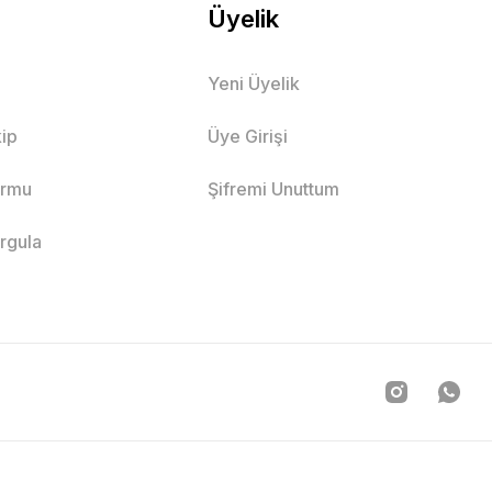
Üyelik
Yeni Üyelik
ip
Üye Girişi
ormu
Şifremi Unuttum
orgula