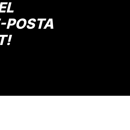
EL
E-POSTA
T!
Gönder