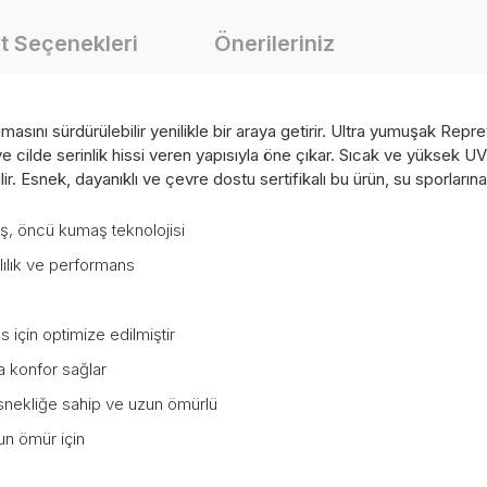
t Seçenekleri
Önerileriniz
ı sürdürülebilir yenilikle bir araya getirir. Ultra yumuşak Repre
i ve cilde serinlik hissi veren yapısıyla öne çıkar. Sıcak ve yüksek U
ilir. Esnek, dayanıklı ve çevre dostu sertifikalı bu ürün, su sporlar
, öncü kumaş teknolojisi
ılık ve performans
için optimize edilmiştir
a konfor sağlar
k esnekliğe sahip ve uzun ömürlü
zun ömür için