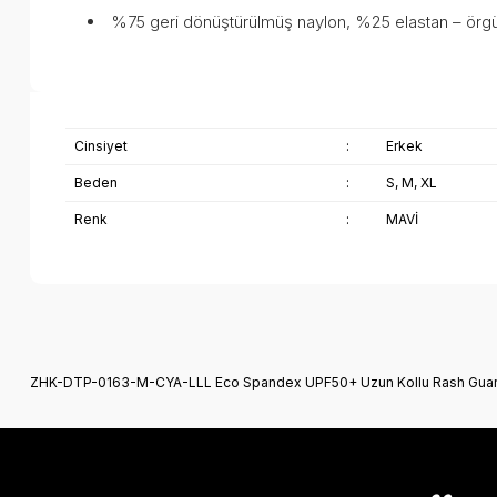
%75 geri dönüştürülmüş naylon, %25 elastan – ör
Cinsiyet
:
Erkek
Beden
:
S, M, XL
Renk
:
MAVİ
Bu ürünün fiyat bilgisi, resim, ürün açıklamalarında ve diğer k
Görüş ve önerileriniz için teşekkür ederiz.
ZHK-DTP-0163-M-CYA-LLL Eco Spandex UPF50+ Uzun Kollu Rash Guar
Ürün resmi kalitesiz, bozuk veya görüntülenemiyor.
Ürün açıklamasında eksik bilgiler bulunuyor.
Ürün bilgilerinde hatalar bulunuyor.