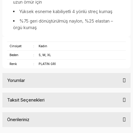
uzun ömür için
Yüksek esneme kabiliyetli 4 yönlü streç kumaş
%75 geri dönüştürülmüş naylon, %25 elastan –
örgü kumaş
Cinsiyet
:
Kadın
Beden
:
S, M, XL
Renk
:
PLATİN GRİ
Yorumlar
Taksit Seçenekleri
Bu ürüne ilk yorumu siz yapın!
Önerileriniz
Yorum Yaz