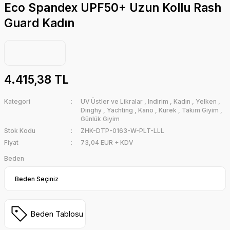
Eco Spandex UPF50+ Uzun Kollu Rash
Guard Kadın
4.415,38 TL
Kategori
UV Üstler ve Likralar
,
Indirim
,
Kadın
,
Yelken
,
Dinghy
,
Yachting
,
Kano
,
Kürek
,
Takım Giyim
,
Günlük Giyim
Stok Kodu
ZHK-DTP-0163-W-PLT-LLL
Fiyat
73,04 EUR + KDV
Beden
Beden Tablosu