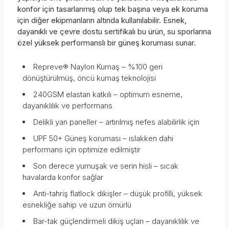
konfor için tasarlanmış olup tek başına veya ek koruma
için diğer ekipmanların altında kullanılabilir. Esnek,
dayanıklı ve çevre dostu sertifikalı bu ürün, su sporlarına
özel yüksek performanslı bir güneş koruması sunar.
Repreve® Naylon Kumaş – %100 geri
dönüştürülmüş, öncü kumaş teknolojisi
240GSM elastan katkılı – optimum esneme,
dayanıklılık ve performans
Delikli yan paneller – artırılmış nefes alabilirlik için
UPF 50+ Güneş koruması – ıslakken dahi
performans için optimize edilmiştir
Son derece yumuşak ve serin hisli – sıcak
havalarda konfor sağlar
Anti-tahriş flatlock dikişler – düşük profilli, yüksek
esnekliğe sahip ve uzun ömürlü
Bar-tak güçlendirmeli dikiş uçları – dayanıklılık ve