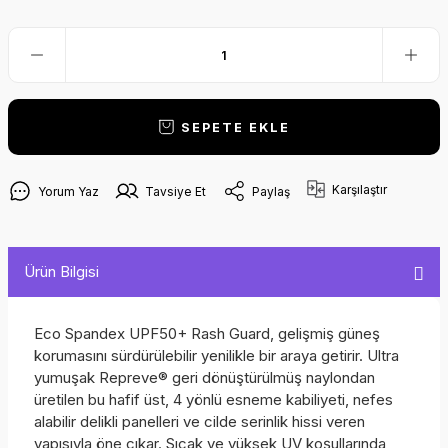
SEPETE EKLE
Karşılaştır
Yorum Yaz
Tavsiye Et
Paylaş
Ürün Bilgisi
Eco Spandex UPF50+ Rash Guard, gelişmiş güneş
korumasını sürdürülebilir yenilikle bir araya getirir. Ultra
yumuşak Repreve® geri dönüştürülmüş naylondan
üretilen bu hafif üst, 4 yönlü esneme kabiliyeti, nefes
alabilir delikli panelleri ve cilde serinlik hissi veren
yapısıyla öne çıkar. Sıcak ve yüksek UV koşullarında