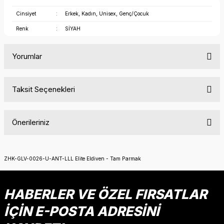
Cinsiyet
:
Erkek, Kadın, Unisex, Genç/Çocuk
Renk
:
SİYAH
Yorumlar
Taksit Seçenekleri
Bu ürüne ilk yorumu siz yapın!
Önerileriniz
Yorum Yaz
Bu ürünün fiyat bilgisi, resim, ürün açıklamalarında ve diğer
konularda yetersiz gördüğünüz noktaları öneri formunu
ZHK-GLV-0026-U-ANT-LLL Elite Eldiven - Tam Parmak
kullanarak tarafımıza iletebilirsiniz.
Görüş ve önerileriniz için teşekkür ederiz.
HABERLER VE ÖZEL FIRSATLAR
Ürün resmi kalitesiz, bozuk veya görüntülenemiyor.
İÇİN E-POSTA ADRESİNİ
Ürün açıklamasında eksik bilgiler bulunuyor.