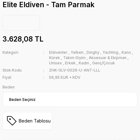
Elite Eldiven - Tam Parmak
3.628,08 TL
Kategori
Eldivenler
,
Yelken
,
Dinghy
,
Yachting
,
Kano
,
Kürek
,
Takım Giyim
,
Aksesuar & Ekipman
,
Unisex
,
Erkek
,
Kadın
,
Genç/Çocuk
Stok Kodu
ZHK-GLV-0026-U-ANT-LLL
Fiyat
59,95 EUR + KDV
Beden
Beden Tablosu