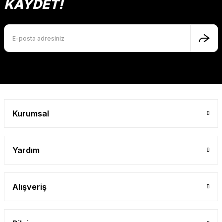
KAYDET!
Ürün bilgilerinde hatalar bulunuyor.
Ürün fiyatı diğer sitelerden daha pahalı.
Bu ürüne benzer farklı alternatifler olmalı.
Gönder
Kurumsal
Yardım
Alışveriş