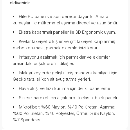
eldivenidir.
Elite PU paneli ve son derece dayanıklı Amara
kumaşları ile mükemmel aşınma direnci ve uzun ömür.
Ekstra kabartmalı paneller ile 3D Ergonomik uyum.
Kevlar takviyeli dikişler ve çift takviyeli kalıplanmış
darbe koruması, parmak eklemlerinizi korur.
Irritasyonu azaltmak için parmaklar ve eklemler
arasındaki düşük profilli dikişler.
Islak yüzeylerde geliştirilmiş manevra kabiliyeti için
Gecko tarzı silikon alt avuç tutma yerleri.
Hava akışı ve hızlı kuruma için delikli panelleme
Sınırsız hareket için alçak profilli elastik bilek paneli
Mikrofiber: %60 Naylon, %40 Poliüretan, Aşınma:
%60 Poliüretan, %40 Polyester, Örme: %93 Naylon,
%7 Spandeks.