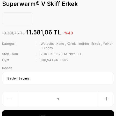
Superwarm® V Skiff Erkek
11.581,06 TL
19.301,76 TL
-%40
Kategori
Wetsuits
,
Kano
,
Kürek
,
Indirim
,
Erkek
,
Yelken
,
Dinghy
Stok Kodu
ZHK-SKF-1120-M-NVY-LLL
Fiyat
318,94 EUR + KDV
Beden