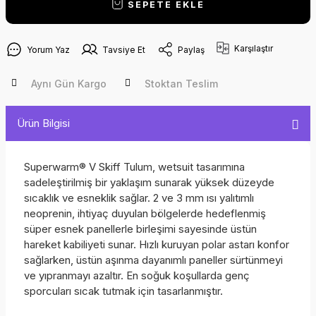
SEPETE EKLE
Karşılaştır
Yorum Yaz
Tavsiye Et
Paylaş
Aynı Gün Kargo
Stoktan Teslim
Ürün Bilgisi
Superwarm® V Skiff Tulum, wetsuit tasarımına
sadeleştirilmiş bir yaklaşım sunarak yüksek düzeyde
sıcaklık ve esneklik sağlar. 2 ve 3 mm ısı yalıtımlı
neoprenin, ihtiyaç duyulan bölgelerde hedeflenmiş
süper esnek panellerle birleşimi sayesinde üstün
hareket kabiliyeti sunar. Hızlı kuruyan polar astarı konfor
sağlarken, üstün aşınma dayanımlı paneller sürtünmeyi
ve yıpranmayı azaltır. En soğuk koşullarda genç
sporcuları sıcak tutmak için tasarlanmıştır.