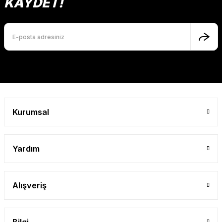
KAYDET!
Ürün bilgilerinde hatalar bulunuyor.
Ürün fiyatı diğer sitelerden daha pahalı.
Bu ürüne benzer farklı alternatifler olmalı.
Gönder
Kurumsal
Yardım
Alışveriş