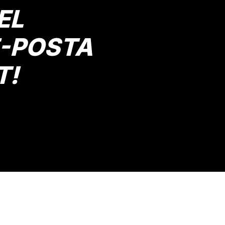
EL
E-POSTA
T!
Gönder