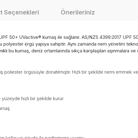
t Seçenekleri
Önerileriniz
ıf UPF 50+ UVactive® kumaş ile sağlanır. AS/NZS 4399:2017 UPF 50+
polyester örgü yapıya sahiptir. Aynı zamanda nem yönetim teknoloj
ıklı bu kumaş, deniz ortamlarında sıkça karşılaşılan aşınmalara ve cı
 poliester örgüsüyle donatılmıştır. Hızlı bir şekilde nemi emmek v
 yüzeyde hızlı bir şekilde kurur.
kumaş
alan kollar ve gövde ile performans uyumu.