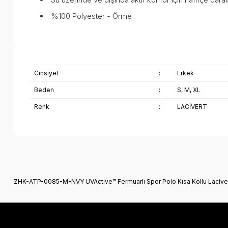
%100 Polyester - Örme
Cinsiyet
:
Erkek
Beden
:
S, M, XL
Renk
:
LACİVERT
Bu ürünün fiyat bilgisi, resim, ürün açıklamalarında ve diğer k
Görüş ve önerileriniz için teşekkür ederiz.
ZHK-ATP-0085-M-NVY UVActive™ Fermuarlı Spor Polo Kısa Kollu Lacive
Ürün resmi kalitesiz, bozuk veya görüntülenemiyor.
Ürün açıklamasında eksik bilgiler bulunuyor.
Ürün bilgilerinde hatalar bulunuyor.