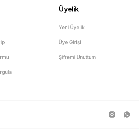
Üyelik
Yeni Üyelik
ip
Üye Girişi
ormu
Şifremi Unuttum
orgula