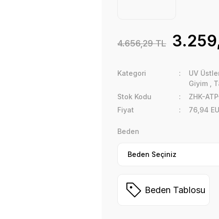
3.259
4.656,29 TL
Kategori
UV Üstler
Giyim
,
T
Stok Kodu
ZHK-AT
Fiyat
76,94 E
Beden
Beden Tablosu