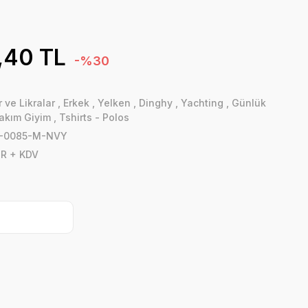
,40 TL
-%30
 ve Likralar
,
Erkek
,
Yelken
,
Dinghy
,
Yachting
,
Günlük
akım Giyim
,
Tshirts - Polos
P-0085-M-NVY
UR + KDV