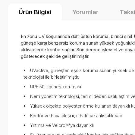
Ürün Bilgisi
Yorumlar
Taksi
En zorlu UV koşullarında dahi üstün koruma, birinci sın
güneşe karşı benzersiz koruma sunan yüksek yoğunluklu 
aktivitelerde konfor sağlar. Son derece işlevsel ve dayan
gösterecek şekilde geliştirilmiştir.
UVactive, güneşten eşsiz koruma sunan yüksek dikiş
teknolojisi ile birleştirilmiştir.
UPF 50+ güneş koruması
Nem yönetim teknolojisi, teri cildeden uzaklaştırır ve
Yüksek ölçekte polyester örme kullanan dayanıklı 
Konfor ve hava akışı için hafif ve antistatik yapı
Yırtılma ve Velcro®'ya dayanıklı
Su üzerinde ve dışında aktif konfor için hafifçe dar