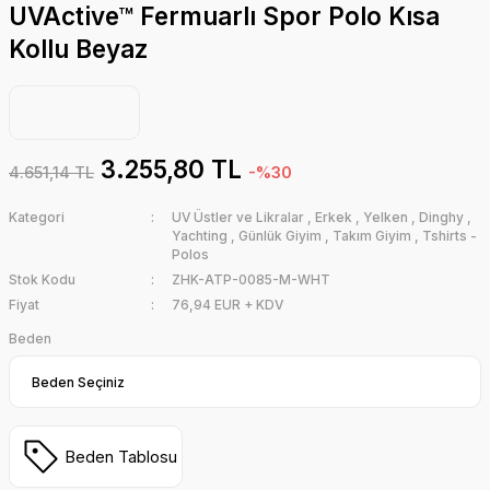
UVActive™ Fermuarlı Spor Polo Kısa
Kollu Beyaz
3.255,80 TL
4.651,14 TL
-%30
Kategori
UV Üstler ve Likralar
,
Erkek
,
Yelken
,
Dinghy
,
Yachting
,
Günlük Giyim
,
Takım Giyim
,
Tshirts -
Polos
Stok Kodu
ZHK-ATP-0085-M-WHT
Fiyat
76,94 EUR + KDV
Beden
Beden Tablosu