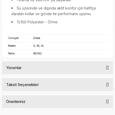
Su üzerinde ve dışında aktif konfor için hafifçe
daralan kollar ve gövde ile performans uyumu.
%100 Polyester - Örme
Cinsiyet
:
Erkek
Beden
:
S, M, XL
Renk
:
BEYAZ
Yorumlar
Taksit Seçenekleri
Bu ürüne ilk yorumu siz yapın!
Önerileriniz
Yorum Yaz
Bu ürünün fiyat bilgisi, resim, ürün açıklamalarında ve diğer