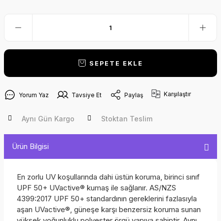
SEPETE EKLE
Karşılaştır
Yorum Yaz
Tavsiye Et
Paylaş
Aynı Gün Kargo
Stoktan Teslim
Ürün Bilgisi
En zorlu UV koşullarında dahi üstün koruma, birinci sınıf
UPF 50+ UVactive® kumaş ile sağlanır. AS/NZS
4399:2017 UPF 50+ standardının gereklerini fazlasıyla
aşan UVactive®, güneşe karşı benzersiz koruma sunan
yüksek yoğunluklu polyester örgü yapıya sahiptir. Aynı