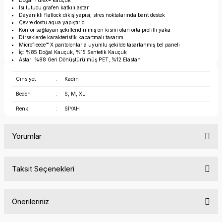
Doğal Yulex® kauçuk
Isı tutucu grafen katkılı astar
Dayanıklı flatlock dikiş yapısı, stres noktalarında bant destek
Çevre dostu aqua yapıştırıcı
Konfor sağlayan şekillendirilmiş ön kısmı olan orta profilli yaka
Dirseklerde karakteristik kabartmalı tasarım
Microfleece™ X pantolonlarla uyumlu şekilde tasarlanmış bel paneli
İç: %85 Doğal Kauçuk, %15 Sentetik Kauçuk
Astar: %88 Geri Dönüştürülmüş PET, %12 Elastan
Cinsiyet
:
Kadın
Beden
:
S, M, XL
Renk
:
SİYAH
Yorumlar
Taksit Seçenekleri
Bu ürüne ilk yorumu siz yapın!
Önerileriniz
Yorum Yaz