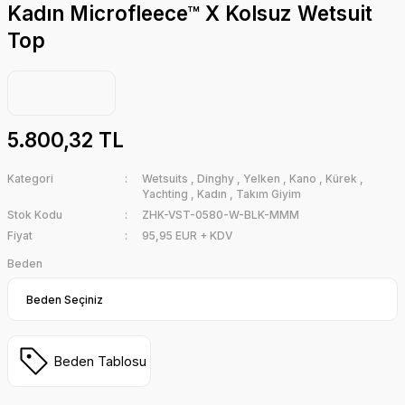
Kadın Microfleece™ X Kolsuz Wetsuit
Top
5.800,32 TL
Kategori
Wetsuits
,
Dinghy
,
Yelken
,
Kano
,
Kürek
,
Yachting
,
Kadın
,
Takım Giyim
Stok Kodu
ZHK-VST-0580-W-BLK-MMM
Fiyat
95,95 EUR + KDV
Beden
Beden Tablosu