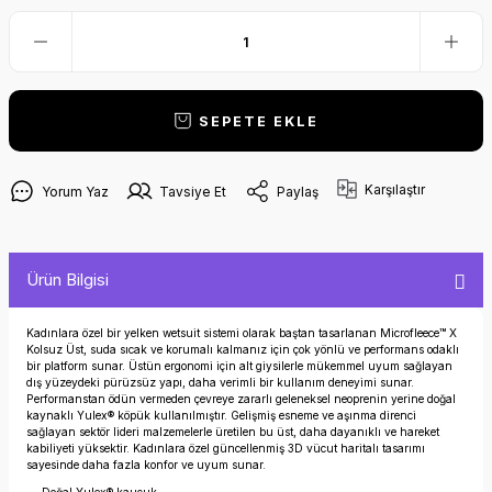
SEPETE EKLE
Karşılaştır
Yorum Yaz
Tavsiye Et
Paylaş
Ürün Bilgisi
Kadınlara özel bir yelken wetsuit sistemi olarak baştan tasarlanan Microfleece™ X
Kolsuz Üst, suda sıcak ve korumalı kalmanız için çok yönlü ve performans odaklı
bir platform sunar. Üstün ergonomi için alt giysilerle mükemmel uyum sağlayan
dış yüzeydeki pürüzsüz yapı, daha verimli bir kullanım deneyimi sunar.
Performanstan ödün vermeden çevreye zararlı geleneksel neoprenin yerine doğal
kaynaklı Yulex® köpük kullanılmıştır. Gelişmiş esneme ve aşınma direnci
sağlayan sektör lideri malzemelerle üretilen bu üst, daha dayanıklı ve hareket
kabiliyeti yüksektir. Kadınlara özel güncellenmiş 3D vücut haritalı tasarımı
sayesinde daha fazla konfor ve uyum sunar.