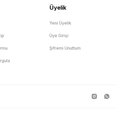
Üyelik
Yeni Üyelik
ip
Üye Girişi
ormu
Şifremi Unuttum
orgula