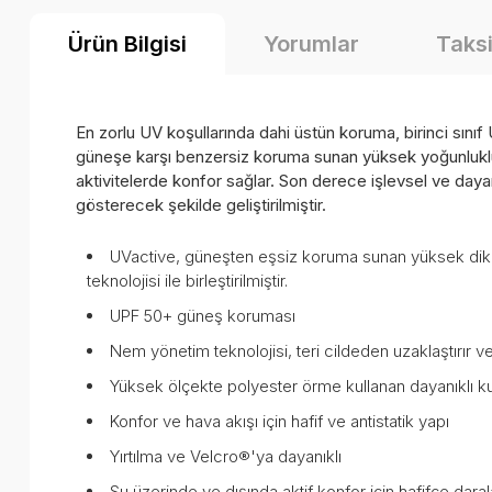
Ürün Bilgisi
Yorumlar
Taksi
En zorlu UV koşullarında dahi üstün koruma, birinci sın
güneşe karşı benzersiz koruma sunan yüksek yoğunluklu 
aktivitelerde konfor sağlar. Son derece işlevsel ve dayan
gösterecek şekilde geliştirilmiştir.
UVactive, güneşten eşsiz koruma sunan yüksek dikiş
teknolojisi ile birleştirilmiştir.
UPF 50+ güneş koruması
Nem yönetim teknolojisi, teri cildeden uzaklaştırır ve
Yüksek ölçekte polyester örme kullanan dayanıklı 
Konfor ve hava akışı için hafif ve antistatik yapı
Yırtılma ve Velcro®'ya dayanıklı
Su üzerinde ve dışında aktif konfor için hafifçe dar