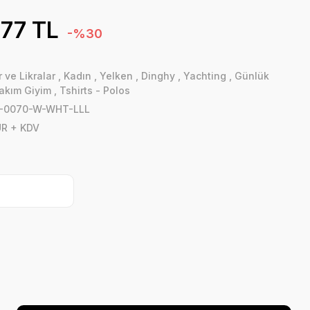
,77 TL
-%30
 ve Likralar
,
Kadın
,
Yelken
,
Dinghy
,
Yachting
,
Günlük
akım Giyim
,
Tshirts - Polos
-0070-W-WHT-LLL
UR + KDV