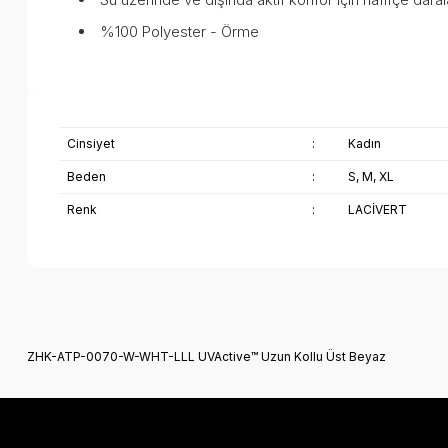
%100 Polyester - Örme
Cinsiyet
:
Kadın
Beden
:
S, M, XL
Renk
:
LACİVERT
Bu ürünün fiyat bilgisi, resim, ürün açıklamalarında ve diğer k
Görüş ve önerileriniz için teşekkür ederiz.
ZHK-ATP-0070-W-WHT-LLL UVActive™ Uzun Kollu Üst Beyaz
Ürün resmi kalitesiz, bozuk veya görüntülenemiyor.
Ürün açıklamasında eksik bilgiler bulunuyor.
Ürün bilgilerinde hatalar bulunuyor.