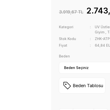
2.743
3.919,67 TL
Kategori
UV Üstler
Giyim
,
T
Stok Kodu
ZHK-ATP
Fiyat
64,84 E
Beden
Beden Tablosu