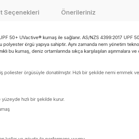
t Seçenekleri
Önerileriniz
ıf UPF 50+ UVactive® kumaş ile sağlanır. AS/NZS 4399:2017 UPF 50+
polyester örgü yapıya sahiptir. Aynı zamanda nem yönetim teknoloj
ıklı bu kumaş, deniz ortamlarında sıkça karşılaşılan aşınmalara ve cı
 poliester örgüsüyle donatılmıştır. Hızlı bir şekilde nemi emmek v
 yüzeyde hızlı bir şekilde kurur.
kumaş
alan kollar ve gövde ile performans uyumu.