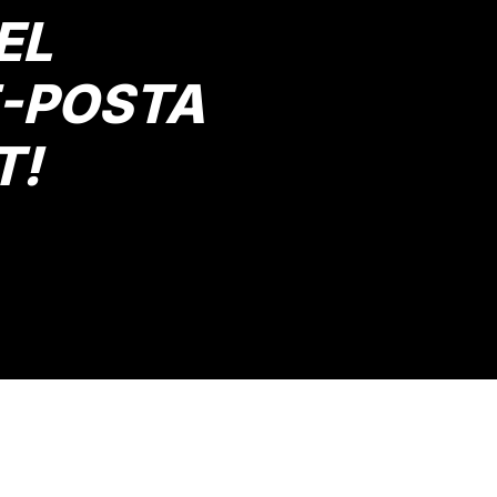
EL
E-POSTA
T!
Gönder