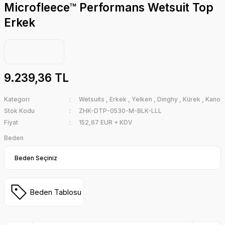
Microfleece™ Performans Wetsuit Top
Erkek
9.239,36 TL
Kategori
Wetsuits
,
Erkek
,
Yelken
,
Dinghy
,
Kürek
,
Kano
Stok Kodu
ZHK-DTP-0530-M-BLK-LLL
Fiyat
152,67 EUR + KDV
Beden
Beden Tablosu