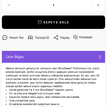
SEPETE EKLE
Karşılaştır
Yorum Yaz
Tavsiye Et
Paylaş
Ürün Bilgisi
Wetsuit serimizin gelişmiş bir versiyonu olan Microfleece™ Performans Üst, üstün
esneme kabiliyeti, konfor ve aşınma direnci sağlayan premium malzemelerle
üretilmiştir ve kendi sınıfında referans niteliğinde tasarlanmıştır. Bu seri, yeni 3D
vücut haritalı kalıbı da dahil olmak üzere bir Zhik wetsuit’inden beklenen tüm
özellikleri sunarken, bazı ikincil detayları sadeleştirerek daha geniş bir kitleye
yüksek kaliteli wetsuit erişimi sağlamayı hedefler.
Gövde genelinde 1 & 2 mm Microfleece™ neopren yalıtım
Ön ve arka ana bölgede hızlı kuruyan astar
Dayanıklı flatlock dikiş yapısı, stres noktalarında bant destek
Orta yükseklikte yaka
Dirseklerde karakteristik kabartmalı tasarım