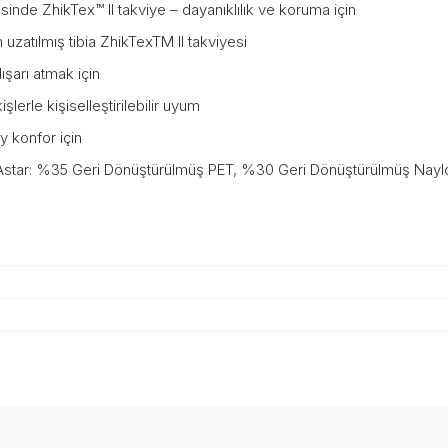
sinde ZhikTex™ II takviye – dayanıklılık ve koruma için
 uzatılmış tibia ZhikTexTM II takviyesi
dışarı atmak için
lerle kişiselleştirilebilir uyum
y konfor için
 Astar: %35 Geri Dönüştürülmüş PET, %30 Geri Dönüştürülmüş Nayl
onularda yetersiz gördüğünüz noktaları öneri formunu kullanarak tarafımız