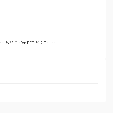
on, %23 Grafen PET, %12 Elastan
a iletebilirsiniz.