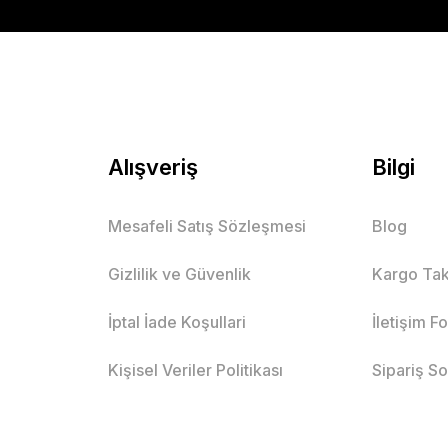
Alışveriş
Bilgi
Mesafeli Satış Sözleşmesi
Blog
Gizlilik ve Güvenlik
Kargo Tak
İptal İade Koşullari
İletişim F
Kişisel Veriler Politikası
Sipariş S