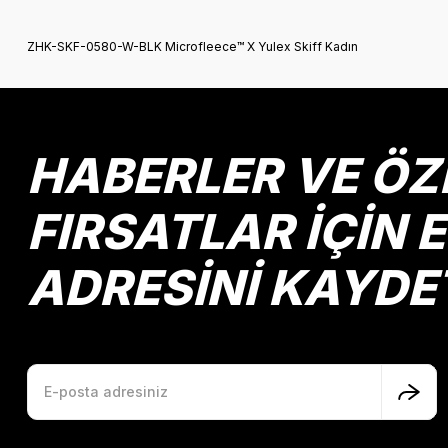
Görüş ve önerileriniz için teşekkür ederiz.
ZHK-SKF-0580-W-BLK Microfleece™ X Yulex Skiff Kadın
Ürün resmi kalitesiz, bozuk veya görüntülenemiyor.
Ürün açıklamasında eksik bilgiler bulunuyor.
Ürün bilgilerinde hatalar bulunuyor.
Ürün fiyatı diğer sitelerden daha pahalı.
HABERLER VE ÖZ
Bu ürüne benzer farklı alternatifler olmalı.
FIRSATLAR İÇİN 
ADRESİNİ KAYDE