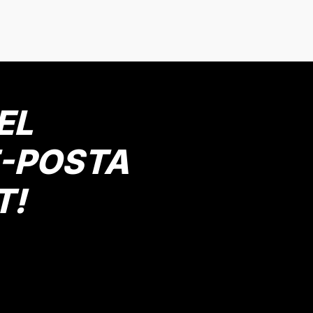
Bu ürüne ilk yorumu siz yapın!
Yorum Yaz
EL
E-POSTA
T!
Gönder