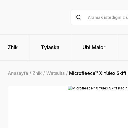
Zhik
Tylaska
Ubi Maior
Anasayfa
Zhik
Wetsuits
Microfleece™ X Yulex Skiff