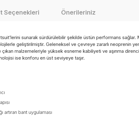
t Seçenekleri
Önerileriniz
suit’lerini sunarak sürdürülebilir şekilde üstün performans sağlar. 
teknolojilerle geliştirilmiştir. Geleneksel ve çevreye zararlı neopreni
e çıkan malzemeleriyle yüksek esneme kabiliyeti ve aşınma direnci
olojisi ise konforu en üst seviyeye taşır.
ıcı
apısı
ığı artıran bant uygulaması