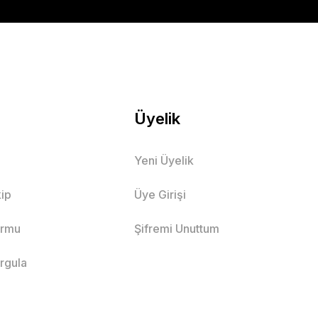
Üyelik
Yeni Üyelik
ip
Üye Girişi
ormu
Şifremi Unuttum
orgula