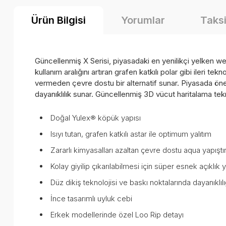
Ürün Bilgisi
Yorumlar
Taksi
Güncellenmiş X Serisi, piyasadaki en yenilikçi yelken wet
kullanım aralığını artıran grafen katkılı polar gibi ileri 
vermeden çevre dostu bir alternatif sunar. Piyasada ön
dayanıklılık sunar. Güncellenmiş 3D vücut haritalama tekn
Doğal Yulex® köpük yapısı
Isıyı tutan, grafen katkılı astar ile optimum yalıtım
Zararlı kimyasalları azaltan çevre dostu aqua yapıştır
Kolay giyilip çıkarılabilmesi için süper esnek açıklık y
Düz dikiş teknolojisi ve baskı noktalarında dayanıklıl
İnce tasarımlı uyluk cebi
Erkek modellerinde özel Loo Rip detayı