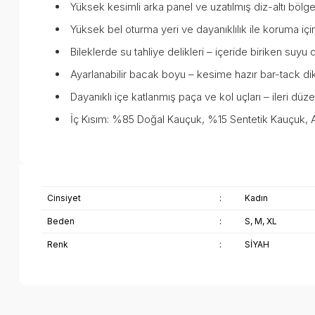
Yüksek kesimli arka panel ve uzatılmış diz-altı bölge
Yüksek bel oturma yeri ve dayanıklılık ile koruma için
Bileklerde su tahliye delikleri – içeride biriken suyu 
Ayarlanabilir bacak boyu – kesime hazır bar-tack dikiş
Dayanıklı içe katlanmış paça ve kol uçları – ileri düze
İç Kısım: %85 Doğal Kauçuk, %15 Sentetik Kauçuk,
Cinsiyet
:
Kadın
Beden
:
S, M, XL
Renk
:
SİYAH
Bu ürünün fiyat bilgisi, resim, ürün açıklamalarında ve diğer k