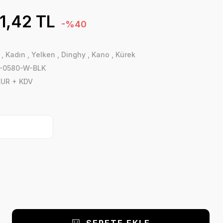
1,42 TL
-%40
,
Kadın
,
Yelken
,
Dinghy
,
Kano
,
Kürek
-0580-W-BLK
EUR + KDV