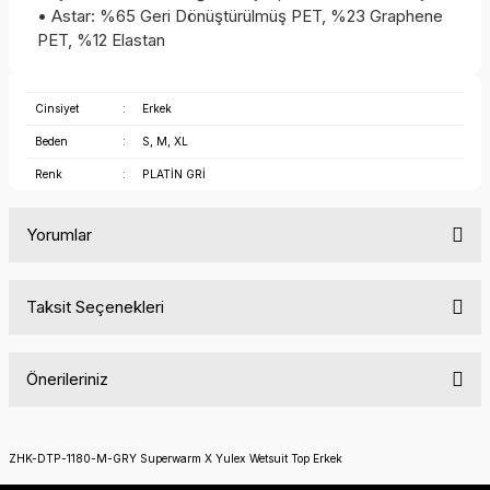
• Astar: %65 Geri Dönüştürülmüş PET, %23 Graphene
PET, %12 Elastan
Cinsiyet
:
Erkek
Beden
:
S, M, XL
Renk
:
PLATİN GRİ
Yorumlar
Taksit Seçenekleri
Bu ürüne ilk yorumu siz yapın!
Önerileriniz
Yorum Yaz
Bu ürünün fiyat bilgisi, resim, ürün açıklamalarında ve diğer
konularda yetersiz gördüğünüz noktaları öneri formunu
ZHK-DTP-1180-M-GRY Superwarm X Yulex Wetsuit Top Erkek
kullanarak tarafımıza iletebilirsiniz.