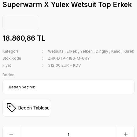
Superwarm X Yulex Wetsuit Top Erkek
18.860,86 TL
Kategori
Wetsuits
,
Erkek
,
Yelken
,
Dinghy
,
Kano
,
Kürek
Stok Kodu
ZHK-DTP-1180-M-GRY
Fiyat
312,00 EUR + KDV
Beden
Beden Tablosu