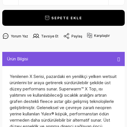
SEPETE EKLE
Karşılaştır
Yorum Yaz
Tavsiye Et
Paylaş
Ürün Bilgisi
Yenilenen X Serisi, pazardaki en yenilikçi yelken wetsuit
ürünlerini bir araya getirerek sürdürülebilir şekilde üst
düzey performans sunar. Superwarm™ X Top, ısı
yalıtımını ve kullanılabileceği sıcaklık aralığını artıran
grafen destekli fleece astar gibi gelişmiş teknolojilerle
geliştirilmiştir. Geleneksel ve çevreye zararlı neopren
yerine kullanılan Yulex® köpük, performanstan ödün
vermeden daha sürdürülebilir bir alternatif sunar. Üst
düzey esneklik ve aşınma direnci sağlayan öncü