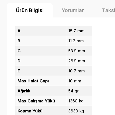
Ürün Bilgisi
Yorumlar
Taksi
A
15.7 mm
B
11.2 mm
C
53.9 mm
D
26.9 mm
E
10.7 mm
Max Halat Çapı
10 mm
Ağırlık
54 gr
Max Çalışma Yükü
1360 kg
Kopma Yükü
3630 kg