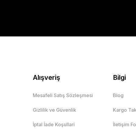
Alışveriş
Bilgi
Mesafeli Satış Sözleşmesi
Blog
Gizlilik ve Güvenlik
Kargo Tak
İptal İade Koşullari
İletişim F