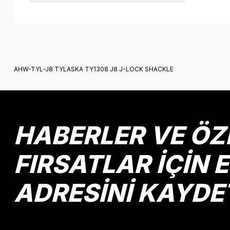
Bu ürünün fiyat bilgisi, resim, ürün açıklamalarında ve diğer k
Görüş ve önerileriniz için teşekkür ederiz.
AHW-TYL-J8 TYLASKA TY1308 J8 J-LOCK SHACKLE
Ürün resmi kalitesiz, bozuk veya görüntülenemiyor.
Ürün açıklamasında eksik bilgiler bulunuyor.
Ürün bilgilerinde hatalar bulunuyor.
Ürün fiyatı diğer sitelerden daha pahalı.
HABERLER VE ÖZ
Bu ürüne benzer farklı alternatifler olmalı.
FIRSATLAR İÇİN 
ADRESİNİ KAYDE