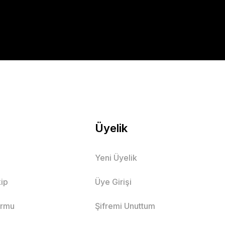
Üyelik
Yeni Üyelik
ip
Üye Girişi
ormu
Şifremi Unuttum