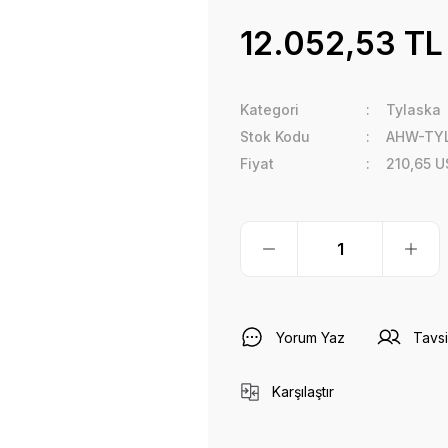
12.052,53 TL
Kategori
Tylaska
Stok Kodu
AHW-TY
Fiyat
210,65 U
Yorum Yaz
Tavsi
Karşılaştır