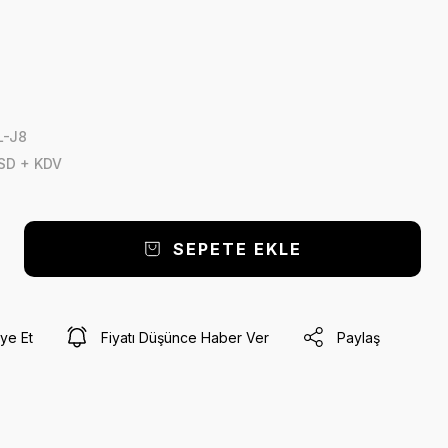
L-J8
SD + KDV
SEPETE EKLE
ye Et
Fiyatı Düşünce Haber Ver
Paylaş