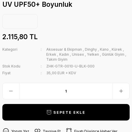
UV UPF50+ Boyunluk
2.115,80 TL
Kategori
Aksesuar & Ekipman
,
Dinghy
,
Kano
,
Kürek
,
Erkek
,
Kadın
,
Unisex
,
Yelken
,
Günlük Giyim
,
Takım Giyim
Stok Kodu
ZHK-GTR-0010-U-BLK-000
Fiyat
35,00 EUR + KDV
SEPETE EKLE
Yorum Yaz
Tavsiye Et
Fiyatı Düşünce Haber Ver