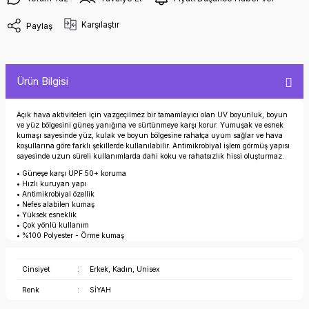
Karşılaştır
Paylaş
Ürün Bilgisi
Açık hava aktiviteleri için vazgeçilmez bir tamamlayıcı olan UV boyunluk, boyun
ve yüz bölgesini güneş yanığına ve sürtünmeye karşı korur. Yumuşak ve esnek
kumaşı sayesinde yüz, kulak ve boyun bölgesine rahatça uyum sağlar ve hava
koşullarına göre farklı şekillerde kullanılabilir. Antimikrobiyal işlem görmüş yapısı
sayesinde uzun süreli kullanımlarda dahi koku ve rahatsızlık hissi oluşturmaz.
• Güneşe karşı UPF 50+ koruma
• Hızlı kuruyan yapı
• Antimikrobiyal özellik
• Nefes alabilen kumaş
• Yüksek esneklik
• Çok yönlü kullanım
• %100 Polyester - Örme kumaş
Cinsiyet
:
Erkek, Kadın, Unisex
Renk
:
SİYAH