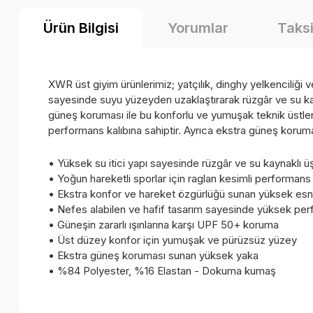
Ürün Bilgisi
Yorumlar
Taksi
XWR üst giyim ürünlerimiz; yatçılık, dinghy yelkenciliği v
sayesinde suyu yüzeyden uzaklaştırarak rüzgâr ve su kay
güneş koruması ile bu konforlu ve yumuşak teknik üstler 
performans kalıbına sahiptir. Ayrıca ekstra güneş korum
• Yüksek su itici yapı sayesinde rüzgâr ve su kaynaklı 
• Yoğun hareketli sporlar için raglan kesimli performans 
• Ekstra konfor ve hareket özgürlüğü sunan yüksek es
• Nefes alabilen ve hafif tasarım sayesinde yüksek perf
• Güneşin zararlı ışınlarına karşı UPF 50+ koruma
• Üst düzey konfor için yumuşak ve pürüzsüz yüzey
• Ekstra güneş koruması sunan yüksek yaka
• %84 Polyester, %16 Elastan - Dokuma kumaş