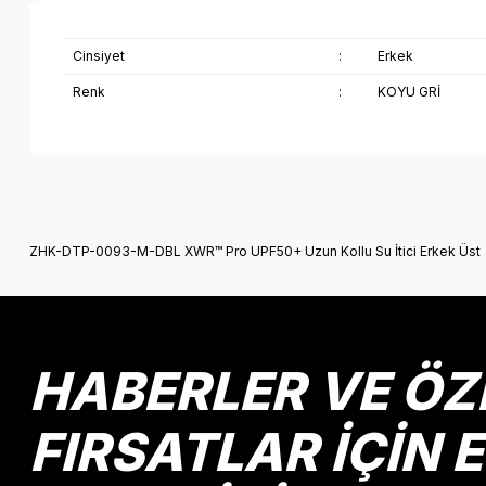
Cinsiyet
:
Erkek
Renk
:
KOYU GRİ
Bu ürünün fiyat bilgisi, resim, ürün açıklamalarında ve diğer k
Görüş ve önerileriniz için teşekkür ederiz.
ZHK-DTP-0093-M-DBL XWR™ Pro UPF50+ Uzun Kollu Su İtici Erkek Üst
Ürün resmi kalitesiz, bozuk veya görüntülenemiyor.
Ürün açıklamasında eksik bilgiler bulunuyor.
Ürün bilgilerinde hatalar bulunuyor.
Ürün fiyatı diğer sitelerden daha pahalı.
HABERLER VE ÖZ
Bu ürüne benzer farklı alternatifler olmalı.
FIRSATLAR İÇİN 