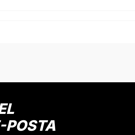
onularda yetersiz gördüğünüz noktaları öneri formunu kullanarak tarafımız
Bu ürüne ilk yorumu siz yapın!
Yorum Yaz
EL
E-POSTA