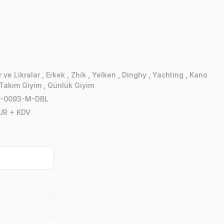
 ve Likralar
,
Erkek
,
Zhik
,
Yelken
,
Dinghy
,
Yachting
,
Kano
Takım Giyim
,
Günlük Giyim
-0093-M-DBL
UR + KDV