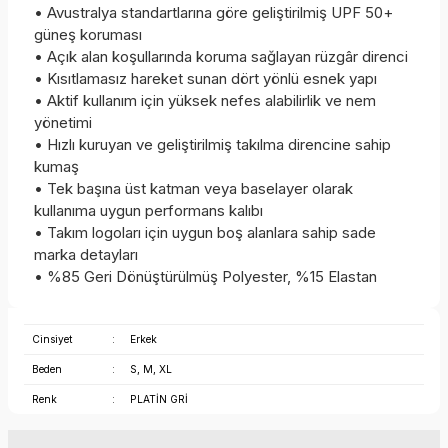
• Avustralya standartlarına göre geliştirilmiş UPF 50+
güneş koruması
• Açık alan koşullarında koruma sağlayan rüzgâr direnci
• Kısıtlamasız hareket sunan dört yönlü esnek yapı
• Aktif kullanım için yüksek nefes alabilirlik ve nem
yönetimi
• Hızlı kuruyan ve geliştirilmiş takılma direncine sahip
kumaş
• Tek başına üst katman veya baselayer olarak
kullanıma uygun performans kalıbı
• Takım logoları için uygun boş alanlara sahip sade
marka detayları
• %85 Geri Dönüştürülmüş Polyester, %15 Elastan
Cinsiyet
:
Erkek
Beden
:
S, M, XL
Renk
:
PLATİN GRİ