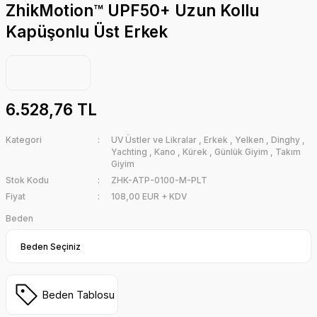
ZhikMotion™ UPF50+ Uzun Kollu
Kapüşonlu Üst Erkek
6.528,76 TL
Kategori
UV Üstler ve Likralar
,
Erkek
,
Yelken
,
Dinghy
,
Yachting
,
Kano
,
Kürek
,
Günlük Giyim
,
Takım
Giyim
Stok Kodu
ZHK-ATP-0100-M-PLT
Fiyat
108,00 EUR + KDV
Beden
Beden Tablosu