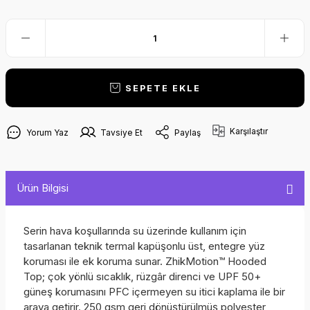
SEPETE EKLE
Karşılaştır
Yorum Yaz
Tavsiye Et
Paylaş
Ürün Bilgisi
Serin hava koşullarında su üzerinde kullanım için
tasarlanan teknik termal kapüşonlu üst, entegre yüz
koruması ile ek koruma sunar. ZhikMotion™ Hooded
Top; çok yönlü sıcaklık, rüzgâr direnci ve UPF 50+
güneş korumasını PFC içermeyen su itici kaplama ile bir
araya getirir. 250 gsm geri dönüştürülmüş polyester