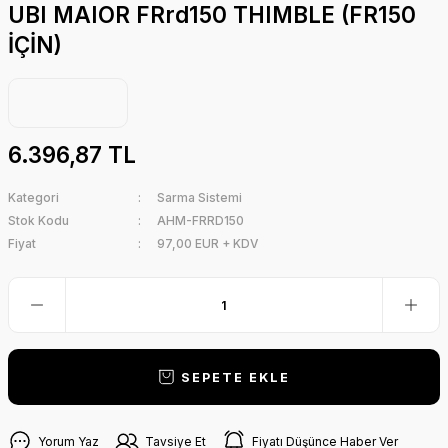
UBI MAIOR FRrd150 THIMBLE (FR150
İÇİN)
6.396,87 TL
Kategori
Sarma Sistemi
Stok Kodu
AHM-FRRD150
Fiyat
97,00 EUR + KDV
SEPETE EKLE
Yorum Yaz
Tavsiye Et
Fiyatı Düşünce Haber Ver