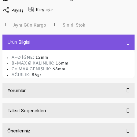
Karşılaştır
Paylaş
Aynı Gün Kargo
Sınırlı Stok
Ürün Bilgisi
A=Ø İĞNE:
12mm
B=MAX Ø KALINLIK:
16mm
C= MAX GENİŞLİK:
63mm
AĞIRLIK:
86gr
Yorumlar
Taksit Seçenekleri
Bu ürüne ilk yorumu siz yapın!
Önerileriniz
Yorum Yaz