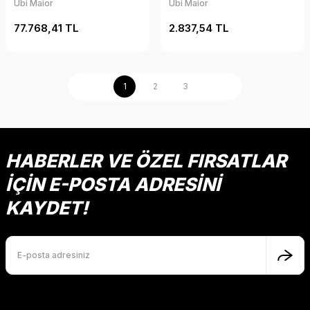
Ubi Maior
Ubi Maior
77.768,41 TL
2.837,54 TL
1
2
3
HABERLER VE ÖZEL FIRSATLAR
İÇİN E-POSTA ADRESİNİ
KAYDET!