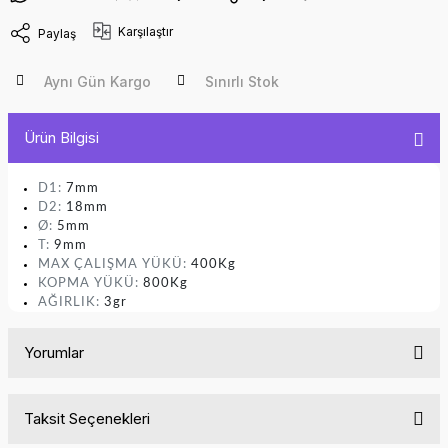
Karşılaştır
Paylaş
Aynı Gün Kargo
Sınırlı Stok
Ürün Bilgisi
D1:
7mm
D2:
18
mm
Ø:
5mm
T:
9mm
MAX ÇALIŞMA YÜKÜ:
400Kg
KOPMA YÜKÜ:
800Kg
AĞIRLIK:
3gr
Yorumlar
Taksit Seçenekleri
Bu ürüne ilk yorumu siz yapın!