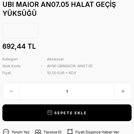
UBI MAIOR AN07.05 HALAT GEÇİŞ
YÜKSÜĞÜ
692,44 TL
Kategori
Aksesuar
Stok Kodu
AHW-UBIMAIOR-AN07.05
Fiyat
10,50 EUR + KDV
SEPETE EKLE
Yorum Yaz
Tavsiye Et
Fiyatı Düşünce Haber Ver